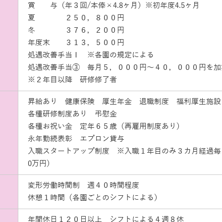
賞 与（年３回/本俸×4.8ヶ月）※初年度4.5ヶ月
夏 ２５０，８００円
冬 ３７６，２００円
年度末 ３１３，５００円
処遇改善手当Ⅰ ※各園の規定による
処遇改善手当➂ 毎月５，０００円～４０，０００円を加
※２年目以降 研修修了者
昇給あり 健康保険 厚生年金 退職制度 福利厚生施設
各種研修制度あり 弔慰金
各種お祝い金 定年６５歳（再雇用制度あり）
永年勤続表彰 エプロン貸与
入職スタートアップ制度 ※入職１年目のみ３カ月経過毎
0万円）
変形労働時間制 週４０時間程度
休憩１時間（各園ごとのシフトによる）
年間休日１２０日以上 シフトによる４週８休