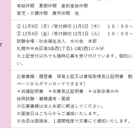
有給休暇 夏期休暇 産前産後休暇
育児・介護休暇 慶弔休暇 他
① 11月9日（月）/受付締切 11月5日（木） １０：００
② 12月4日（金）/受付締切 12月1日（火） １０：００
試験会場：社会福祉法人 水の会 本部
て
札幌市中央区南3条西1丁目1-1南3西1ビル5F
※上記受付以外でも随時応募を受け付けています。個別に
い。
応募書類：履歴書 保育士証又は資格取得見込証明書 勤
ページからダウンロードできます）
＊成績証明書 ＊卒業見込証明書 ＊は新卒者のみ
採用試験：書類選考・面接
※応募書類は法人本部に郵送してください。
※面接日はこちらからご連絡いたします。
※合否は面接後、１週間程度で文書にて通知いたします。