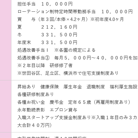
担任手当 １０，０００円
ローテーション制特定時間帯勤務手当 １０，０００円
賞 与（年３回/本俸×4.2ヶ月）※初年度4.0ヶ月
夏 ２１２，１６０円
冬 ３３１，５００円
年度末 ３３１，５００円
処遇改善手当Ⅰ ※各園の規定による
処遇改善手当➂ 毎月５，０００円～４０，０００円を
※２年目以降 研修修了者
※世田谷区、足立区、横浜市で住宅支援制度あり
昇給あり 健康保険 厚生年金 退職制度 福利厚生施設
各種研修制度あり
各種お祝い金 慶弔金 定年６５歳（再雇用制度あり）
永年勤続表彰 エプロン貸与
入職スタートアップ支援金制度あり※入職１年目のみ３カ
大合計４０万円）