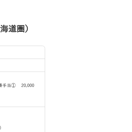
海道圏）
手当➀ 20,000
）