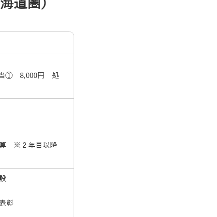
海道圏）
当➀ 8,000円 処
加算 ※２年目以降
設
続表彰