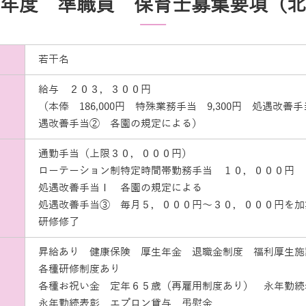
年度 準職員 保育士募集要項（北
若干名
給与 ２０３，３００円
（本俸 186,000円 特殊業務手当 9,300円 処遇改善手
遇改善手当➁ 各園の規定による）
通勤手当（上限３０，０００円）
ローテーション制特定時間帯勤務手当 １０，０００円
処遇改善手当Ⅰ 各園の規定による
処遇改善手当➂ 毎月５，０００円～３０，０００円を
研修修了
昇給あり 健康保険 厚生年金 退職金制度 福利厚生施
各種研修制度あり
各種お祝い金 定年６５歳（再雇用制度あり） 永年勤
永年勤続表彰 エプロン貸与 弔慰金