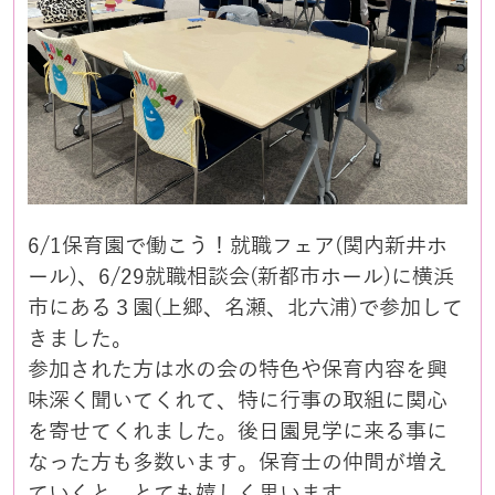
6/1保育園で働こう！就職フェア(関内新井ホ
ール)、6/29就職相談会(新都市ホール)に横浜
市にある３園(上郷、名瀬、北六浦)で参加して
きました。
参加された方は水の会の特色や保育内容を興
味深く聞いてくれて、特に行事の取組に関心
を寄せてくれました。後日園見学に来る事に
なった方も多数います。保育士の仲間が増え
ていくと、とても嬉しく思います。